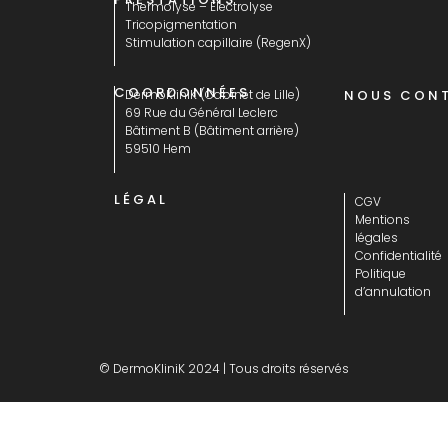
Thermolyse – Électrolyse
Tricopigmentation
Stimulation capillaire (RegenX)
COORDONNÉES
DermoKliniK (Cabinet de Lille)
NOUS CON
69 Rue du Général Leclerc
Bâtiment B (Bâtiment arrière)
59510 Hem
LÉGAL
CGV
Mentions
légales
Confidentialité
Politique
d’annulation
© DermoKliniK 2024 | Tous droits réservés