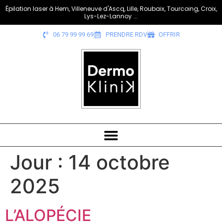
Épilation laser à Hem, Villeneuve d'Ascq, Lille, Roubaix, Tourcoing, Croix,
Lys-Lez-Lannoy ...
06 79 99 99 69
PRENDRE RDV
OFFRIR
Jour :
14 octobre
2025
L’ALOPÉCIE