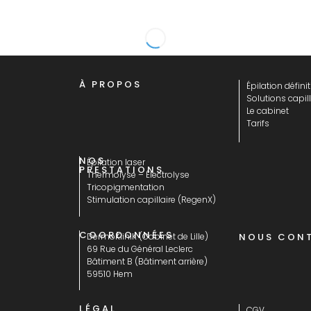
À PROPOS
Épilation définit
Solutions capill
Le cabinet
Tarifs
NOS
Épilation laser
PRESTATIONS
Thermolyse – Électrolyse
Tricopigmentation
Stimulation capillaire (RegenX)
COORDONNÉES
DermoKliniK (Cabinet de Lille)
NOUS CON
69 Rue du Général Leclerc
Bâtiment B (Bâtiment arrière)
59510 Hem
LÉGAL
CGV