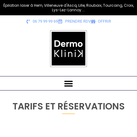
Épilation laser à Hem, Villeneuve d'Ascq, Lille, Roubaix, Tourcoing, Croix,
Lys-Lez-Lannoy ...
06 79 99 99 69
PRENDRE RDV
OFFRIR
TARIFS ET RÉSERVATIONS