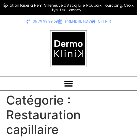
Épilation laser à Hem, Villeneuve d'Ascq, Lille, Roubaix, Tourcoing, Croix,
Lys-Lez-Lannoy ...
06 79 99 99 69
PRENDRE RDV
OFFRIR
Catégorie :
Restauration
capillaire