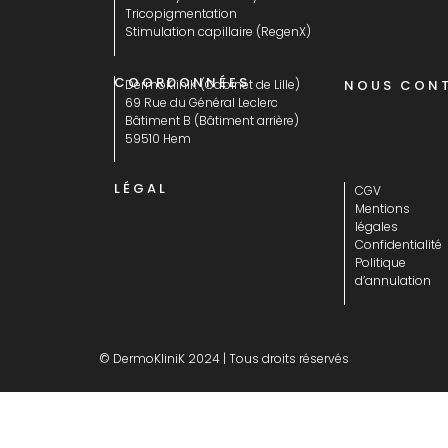
Tricopigmentation
Stimulation capillaire (RegenX)
COORDONNÉES
DermoKliniK (Cabinet de Lille)
NOUS CON
69 Rue du Général Leclerc
Bâtiment B (Bâtiment arrière)
59510 Hem
LÉGAL
CGV
Mentions
légales
Confidentialité
Politique
d’annulation
© DermoKliniK 2024 | Tous droits réservés