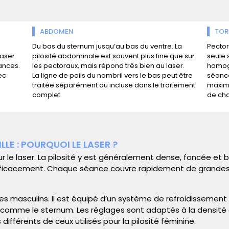
ABDOMEN
TOR
Du bas du sternum jusqu’au bas du ventre. La
Pector
laser
.
pilosité abdominale est souvent plus fine que sur
seule 
éances.
les pectoraux, mais répond très bien au
laser
.
homogè
ec
La ligne de poils du nombril vers le bas peut être
séance
traitée séparément ou incluse dans le traitement
maxima
complet.
de ch
ILLE : POURQUOI LE LASER ?
ur le
laser
. La pilosité y est généralement dense, foncée et
s efficacement. Chaque séance couvre rapidement de grandes 
s masculins. Il est équipé d’un système de refroidissement i
comme le sternum. Les réglages sont adaptés à la densité et
férents de ceux utilisés pour la pilosité féminine.