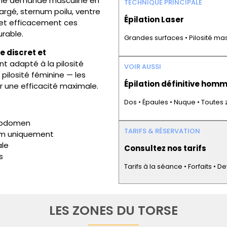
ne demande masculine en
TECHNIQUE PRINCIPALE
argé, sternum poilu, ventre
Épilation Laser
et efficacement ces
urable.
Grandes surfaces • Pilosité ma
e discret et
nt adapté à la pilosité
VOIR AUSSI
pilosité féminine — les
Épilation définitive homme
 une efficacité maximale.
Dos • Épaules • Nuque • Toutes
abdomen
TARIFS & RÉSERVATION
um uniquement
ale
Consultez nos tarifs
s
Tarifs à la séance • Forfaits • 
LES ZONES DU TORSE