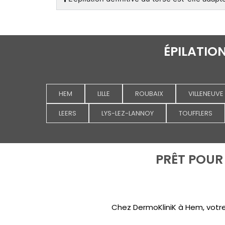
ÉPILATION
HEM
LILLE
ROUBAIX
VILLENEUVE
LEERS
LYS-LEZ-LANNOY
TOUFFLERS
PRÊT POUR 
Chez DermoKliniK à Hem, votr