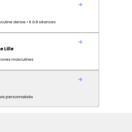
sculine dense • 6 à 8 séances
 Lille
 zones masculines
Devis personnalisés