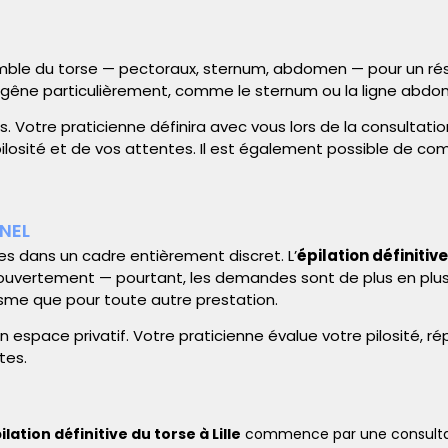
mble du torse — pectoraux, sternum, abdomen — pour un rés
es gêne particulièrement, comme le sternum ou la ligne abdo
 Votre praticienne définira avec vous lors de la consultation 
pilosité et de vos attentes. Il est également possible de c
NEL
s dans un cadre entièrement discret. L’
épilation définitive
uvertement — pourtant, les demandes sont de plus en pl
sme que pour toute autre prestation.
 espace privatif. Votre praticienne évalue votre pilosité, r
tes.
ilation définitive du torse à Lille
commence par une consultat