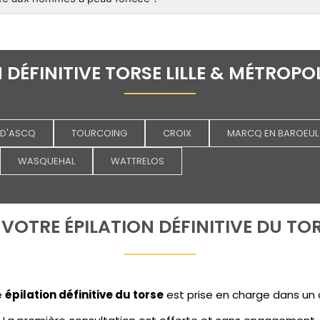
 DÉFINITIVE TORSE LILLE & MÉTROPOL
 D'ASCQ
TOURCOING
CROIX
MARCQ EN BAROEUL
WASQUEHAL
WATTRELOS
VOTRE ÉPILATION DÉFINITIVE DU TORS
e
épilation définitive du torse
est prise en charge dans un c