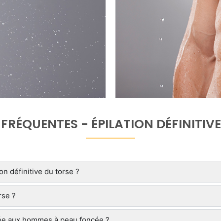
FRÉQUENTES - ÉPILATION DÉFINITIVE 
n définitive du torse ?
rse ?
aptée aux hommes à peau foncée ?