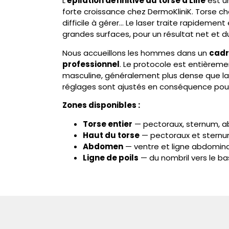
L’
épilation définitive du torse à Lille
est u
forte croissance chez DermoKliniK. Torse ch
difficile à gérer… Le
laser
traite rapidement 
grandes surfaces, pour un résultat net et d
Nous accueillons les hommes dans un
cadr
professionnel
. Le protocole est entièreme
masculine, généralement plus dense que la 
réglages sont ajustés en conséquence pour
Zones disponibles :
Torse entier
— pectoraux, sternum, 
Haut du torse
— pectoraux et stern
Abdomen
— ventre et ligne abdomin
Ligne de poils
— du nombril vers le ba