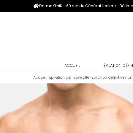
DermoKliniK - 69 rue du Général Leclerc - Bâtim
ACCUEIL
ÉPILATION DÉFIN
Accueil
›
Epilation définitive Lille
›
Epilation définitive ho