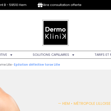
ent B - 59510 Hem
1ère consultation offerte
ITIVE
SOLUTIONS CAPILLAIRES
TARIFS ET
mme Lille
›
Epilation définitive torse Lille
— HEM • MÉTROPOLE LILLOISE