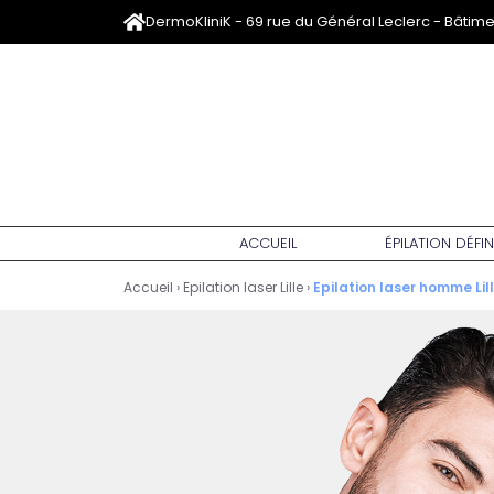
DermoKliniK - 69 rue du Général Leclerc - Bâtim
ACCUEIL
ÉPILATION DÉFIN
Accueil
›
Epilation laser Lille
›
Epilation laser homme Lil