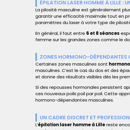
ÉPILATION LASER HOMME À LILLE :
La pilosité masculine est généralement plus
garantir une efficacité maximale tout en p
paramètres du laser à votre type de pilosit
En général, il faut entre
6 et 8 séances
espa
femme sur les grandes zones comme le dos o
ZONES HORMONO-DÉPENDANTES 
Certaines zones masculines sont
hormono
masculines. C’est le cas du dos et des épau
et donne des résultats visibles dès les pre
Si des repousses hormonales persistent aprè
ces nouveaux poils poil par poil. Cette appr
hormono-dépendantes masculines.
UN CADRE DISCRET ET PROFESSION
L’
épilation laser homme à Lille
reste enco