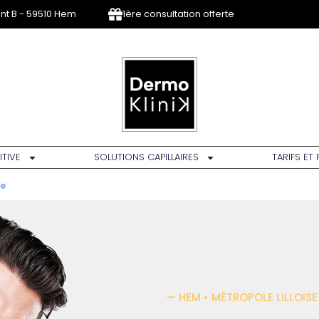
ent B - 59510 Hem
1ère consultation offerte
ITIVE
SOLUTIONS CAPILLAIRES
TARIFS ET
le
— HEM • MÉTROPOLE LILLOISE