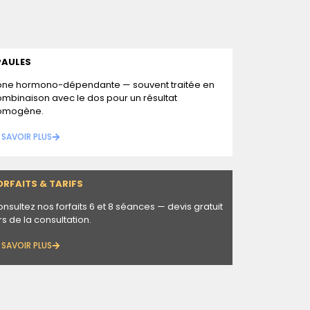
PAULES
one hormono-dépendante — souvent traitée en
mbinaison avec le dos pour un résultat
omogène.
 SAVOIR PLUS
ORFAITS & TARIFS
nsultez nos forfaits 6 et 8 séances — devis gratuit
rs de la consultation.
 SAVOIR PLUS