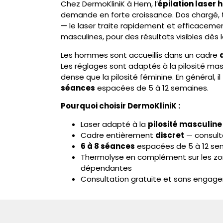
Chez DermoKliniK à Hem, l’
épilation laser 
demande en forte croissance. Dos chargé, t
— le
laser
traite rapidement et efficaceme
masculines, pour des résultats visibles dès
Les hommes sont accueillis dans un cadre
Les réglages sont adaptés à la pilosité ma
dense que la pilosité féminine. En général, i
séances
espacées de 5 à 12 semaines.
Pourquoi choisir DermoKliniK :
Laser
adapté à la
pilosité masculin
Cadre entièrement
discret
— consulta
6 à 8 séances
espacées de 5 à 12 se
Thermolyse
en complément sur les z
dépendantes
Consultation gratuite et sans engag