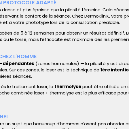
 UN PROTOCOLE ADAPTÉ
 dense et plus épaisse que la pilosité féminine. Cela néces
réservant le confort de la séance. Chez DermoKliniK, votre
é et à votre phototype lors de la consultation préalable.
cées de 5 à 12 semaines pour obtenir un résultat définitif. 
u le torse, mais l’efficacité est maximale dès les premièr
CHEZ L'HOMME
-dépendantes
(zones hormonales) — la pilosité y est dir
les. Sur ces zones, le
laser
est la technique de
1ère intenti
mières séances.
s le traitement laser, la
thermolyse
peut être utilisée e
oche combinée laser + thermolyse est la plus efficace pour un
NEL
re un sujet que beaucoup d’hommes n’osent pas aborder o