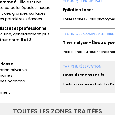
TECHNIQUE PRINCIPALE
homme à Lille
est une
orse poilu, épaules, nuque
Épilation Laser
nt ces grandes surfaces
 les premières séances.
Toutes zones • Tous phototype
discret et professionnel
.
sculine, généralement plus
TECHNIQUE COMPLÉMENTAIRE
l faut entre
6 et 8
Thermolyse – Électrolyse
Poils blancs ou roux • Zones ho
e dense
TARIFS & RÉSERVATION
tion privative
Consultez nos tarifs
maines
ones hormono-
Tarifs à la séance • Forfaits • 
ement
TOUTES LES ZONES TRAITÉES