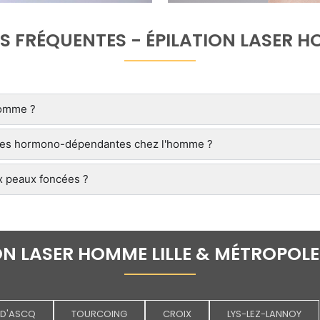
 FRÉQUENTES - ÉPILATION LASER H
homme ?
s zones hormono-dépendantes chez l'homme ?
ux peaux foncées ?
ON LASER HOMME LILLE & MÉTROPOLE 
 D'ASCQ
TOURCOING
CROIX
LYS-LEZ-LANNOY