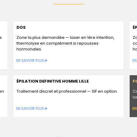
DOS
É
s
Zone la plus demandée — laser en 1ère intention,
Z
thermolyse en complément si repousses
co
hormonales.
h
EN SAVOIR PLUS
EN
ÉPILATION DEFINITIVE HOMME LILLE
F
 en
Traitement discret et professionnel — SIF en option.
Co
lo
EN SAVOIR PLUS
EN